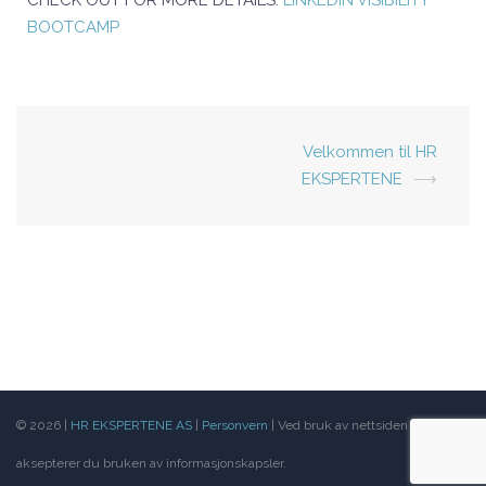
BOOTCAMP
Velkommen til HR
EKSPERTENE
⟶
© 2026
|
HR EKSPERTENE AS
|
Personvern
|
Ved bruk av nettsiden
aksepterer du bruken av informasjonskapsler.